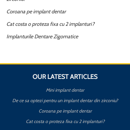
Coroana pe implant dentar
Cat costa o proteza fixa cu 2 implanturi?
Implanturile Dentare Zigomatice
OUR LATEST ARTICLES
Mini implant dentar
De ce sa optezi pentru un implant dentar din zirconiu?
Coroana pe implant dentar
Cat costa o proteza fixa cu 2 implanturi?
T