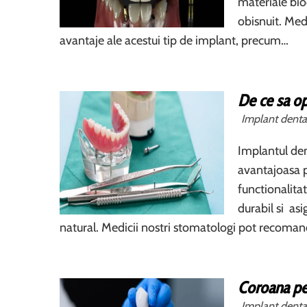
materiale bio
obisnuit. Medi
avantaje ale acestui tip de implant, precum…
De ce sa op
Implant denta
Implantul den
avantajoasa p
functionalita
durabil si as
natural. Medicii nostri stomatologi pot recomanda
Coroana pe
Implant denta