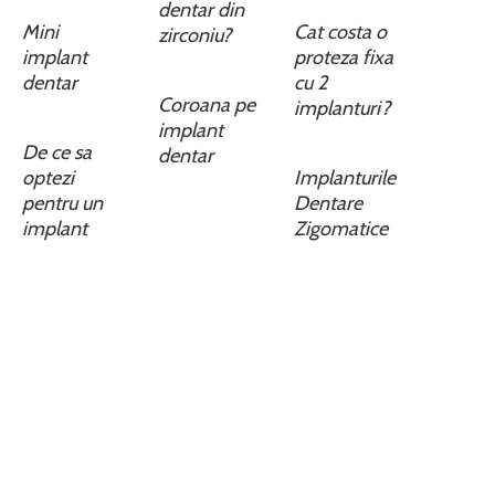
dentar din
Mini
Cat costa o
zirconiu?
implant
proteza fixa
dentar
cu 2
Coroana pe
implanturi?
implant
De ce sa
dentar
optezi
Implanturile
pentru un
Dentare
implant
Zigomatice