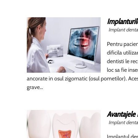
Implanturi
Implant denta
Pentru pacien
dificila utili
dentisti le r
loc sa fie ins
ancorate in osul zigomatic (osul pometilor). Aces
grave…
Avantajele 
Implant denta
Implantul den