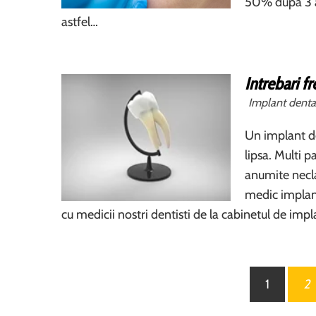
50% dupa 3 an
astfel…
Intrebari f
Implant denta
Un implant de
lipsa. Multi p
anumite neclar
medic implan
cu medicii nostri dentisti de la cabinetul de imp
Paginație
1
2
articole