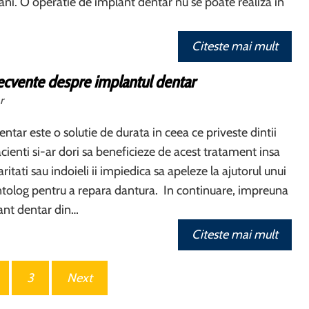
i. O operatie de implant dentar nu se poate realiza in
Citeste mai mult
recvente despre implantul dentar
r
ntar este o solutie de durata in ceea ce priveste dintii
acienti si-ar dori sa beneficieze de acest tratament insa
itati sau indoieli ii impiedica sa apeleze la ajutorul unui
tolog pentru a repara dantura. In continuare, impreuna
lant dentar din…
Citeste mai mult
3
Next