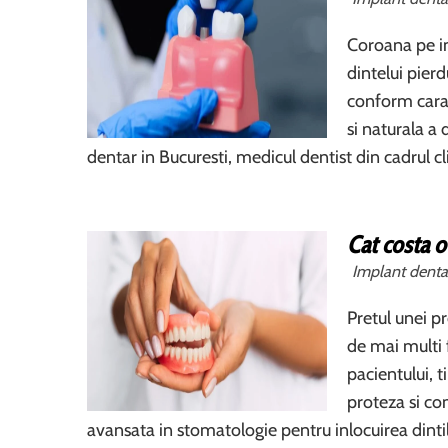
Coroana pe im
dintelui pier
conform caract
si naturala a 
dentar in Bucuresti, medicul dentist din cadrul cl
Cat costa o
Implant denta
Pretul unei pr
de mai multi 
pacientului, t
proteza si co
avansata in stomatologie pentru inlocuirea dintil