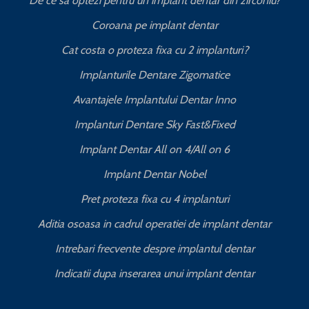
De ce sa optezi pentru un implant dentar din zirconiu?
Coroana pe implant dentar
Cat costa o proteza fixa cu 2 implanturi?
T
Implanturile Dentare Zigomatice
Avantajele Implantului Dentar Inno
Implanturi Dentare Sky Fast&Fixed
Implant Dentar All on 4/All on 6
Implant Dentar Nobel
Pret proteza fixa cu 4 implanturi
Aditia osoasa in cadrul operatiei de implant dentar
Intrebari frecvente despre implantul dentar
Indicatii dupa inserarea unui implant dentar