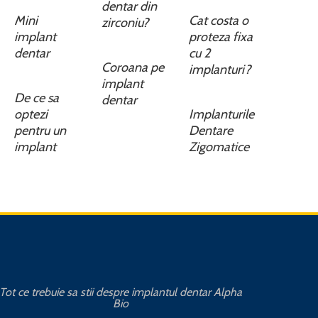
dentar din
Mini
Cat costa o
zirconiu?
implant
proteza fixa
dentar
cu 2
Coroana pe
implanturi?
implant
De ce sa
dentar
optezi
Implanturile
pentru un
Dentare
implant
Zigomatice
Tot ce trebuie sa stii despre implantul dentar Alpha
Cat
Bio