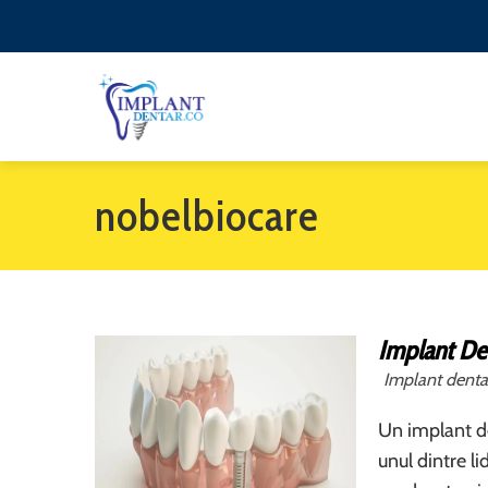
nobelbiocare
Implant De
Implant denta
Un implant de
unul dintre li