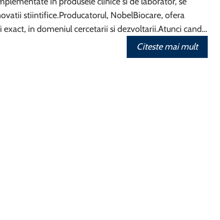
mplementate in produsele clinice si de laborator, se
ovatii stiintifice.Producatorul, NobelBiocare, ofera
i exact, in domeniul cercetarii si dezvoltarii.Atunci cand…
Citeste mai mult