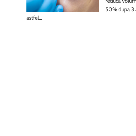
reduca volumu
50% dupa 3 an
astfel…