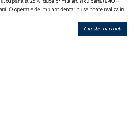
l cu pana la 25%, dupa primul an, si cu pana la 40 –
i. O operatie de implant dentar nu se poate realiza in
Citeste mai mult