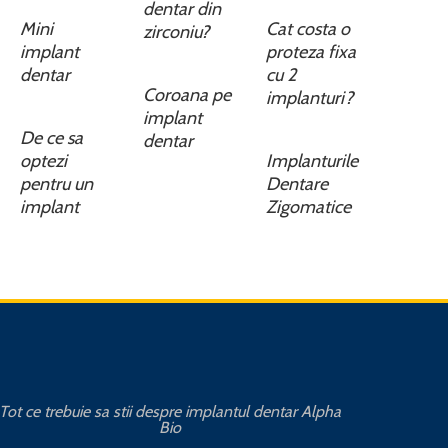
dentar din
Mini
Cat costa o
zirconiu?
implant
proteza fixa
dentar
cu 2
Coroana pe
implanturi?
implant
De ce sa
dentar
optezi
Implanturile
pentru un
Dentare
implant
Zigomatice
Tot ce trebuie sa stii despre implantul dentar Alpha
Cat
Bio